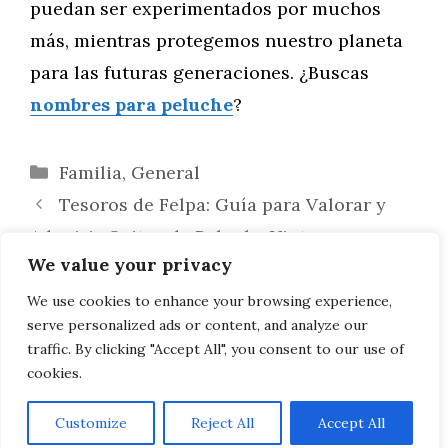
puedan ser experimentados por muchos
más, mientras protegemos nuestro planeta
para las futuras generaciones. ¿Buscas
nombres para peluche
?
Categorías
Familia
,
General
Tesoros de Felpa: Guía para Valorar y
Adquirir Ositos de Peluche Vintage
We value your privacy
Abrazando el Futuro: Marcas de Ositos
de Peluche Comprometidas con la
We use cookies to enhance your browsing experience,
serve personalized ads or content, and analyze our
Sostenibilidad
traffic. By clicking "Accept All", you consent to our use of
cookies.
Customize
Reject All
Accept All
AVISO LEGAL, POLITICA DE PRIVACIDAD, COOKIES