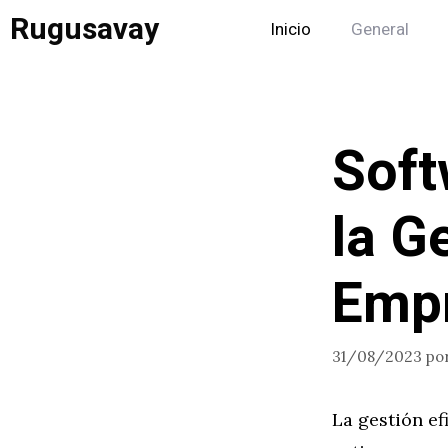
Saltar
Rugusavay
Inicio
General
al
contenido
Soft
la G
Emp
31/08/2023
po
La gestión ef