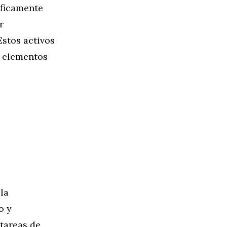
íficamente
r
Estos activos
s elementos
la
o y
 tareas de