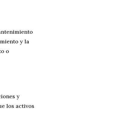
mantenimiento
imiento y la
zo o
ciones y
e los activos