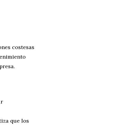
ones costesas
tenimiento
presa.
ar
iza que los