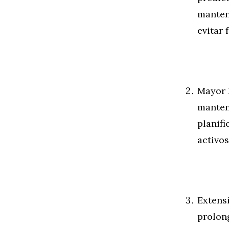
manten
evitar 
Mayor D
manten
planifi
activos
Extens
prolong