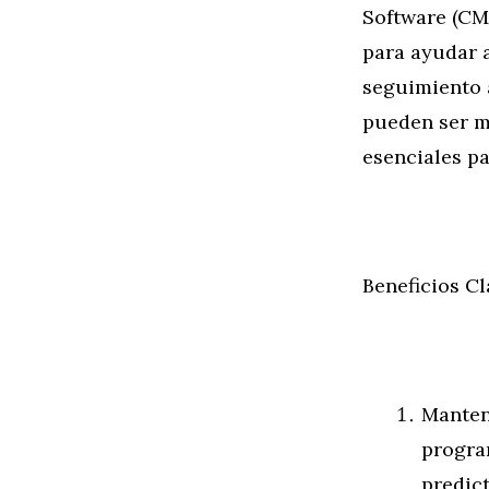
Software (CM
para ayudar a
seguimiento a
pueden ser ma
esenciales pa
Beneficios C
Manten
progra
predict