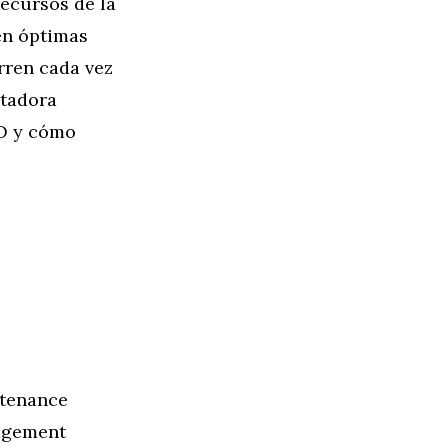
recursos de la
en óptimas
rren cada vez
utadora
AO y cómo
ntenance
agement