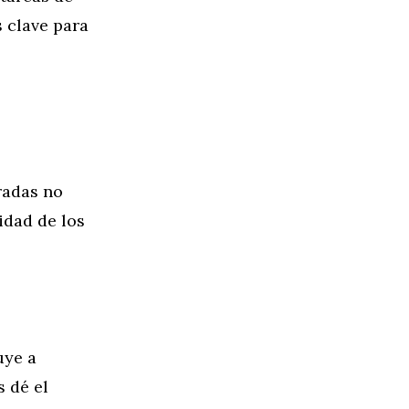
 clave para
radas no
idad de los
uye a
s dé el