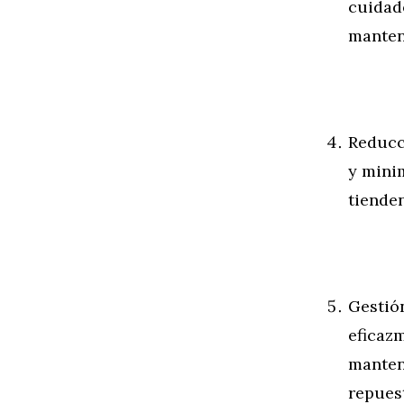
cuidad
manten
Reducc
y mini
tienden
Gestió
eficazm
manten
repues