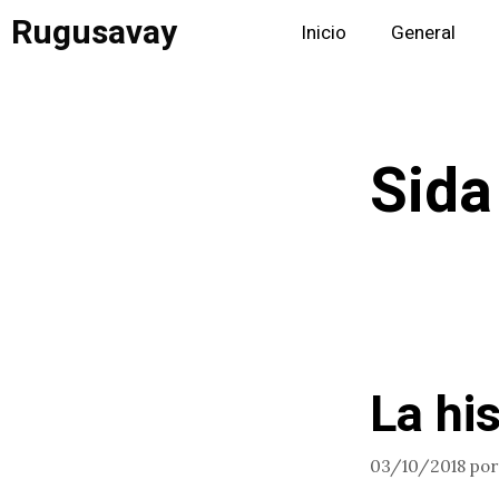
Saltar
Rugusavay
Inicio
General
al
contenido
Sida
La his
03/10/2018
po