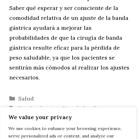
Saber qué esperar y ser consciente de la
comodidad relativa de un ajuste de la banda
gástrica ayudará a mejorar las
probabilidades de que la cirugía de banda
gástrica resulte eficaz para la pérdida de
peso saludable, ya que los pacientes se
sentirán más cómodos al realizar los ajustes
necesarios.
Categorías
Salud
Etiquetas
Banda gástrica
,
Cirugía bariátrica
,
We value your privacy
Cirugía de la obesidad
,
Obesidad
Ejercicio después de la cirugía bariátrica
We use cookies to enhance your browsing experience,
serve personalized ads or content, and analyze our
El poder del entrenamiento