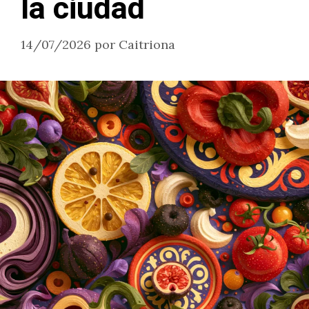
la ciudad
14/07/2026
por
Caitriona