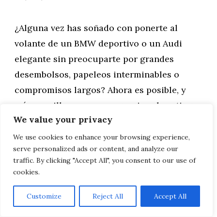
¿Alguna vez has soñado con ponerte al
volante de un BMW deportivo o un Audi
elegante sin preocuparte por grandes
desembolsos, papeleos interminables o
compromisos largos? Ahora es posible, y
más sencillo que nunca, gracias al renting
We value your privacy
premium de Crestanevada en Granada.
Crestanevada no es solo un concesionario.
We use cookies to enhance your browsing experience,
serve personalized ads or content, and analyze our
Es una experiencia, una promesa de
traffic. By clicking "Accept All", you consent to our use of
accesibilidad, …
cookies.
Customize
Reject All
Accept All
Leer más