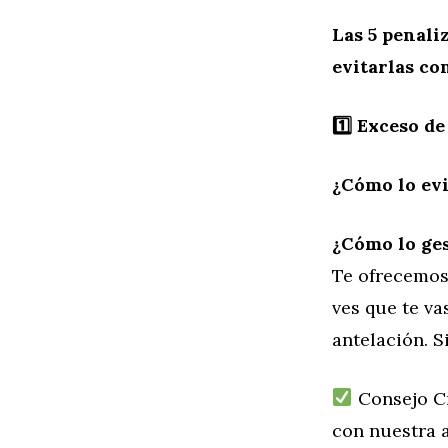
Las 5 penali
evitarlas co
1️
⃣ Exceso d
¿Cómo lo evi
¿Cómo lo ge
Te ofrecemo
ves que te va
antelación. S
Consejo Cr
con nuestra 