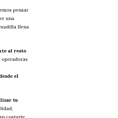
lemos pensar
ser una
sadilla llena
te al resto
y operadoras
desde el
lizar tu
lidad,
an costarte