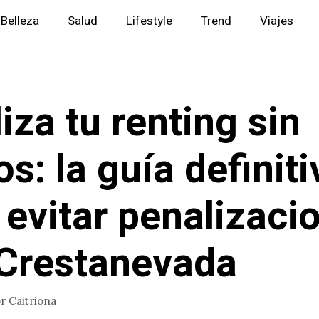
Belleza
Salud
Lifestyle
Trend
Viajes
liza tu renting sin
os: la guía definiti
 evitar penalizaci
Crestanevada
or
Caitriona