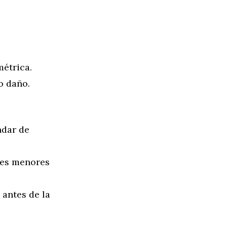
étrica.
o daño.
ndar de
nes menores
 antes de la