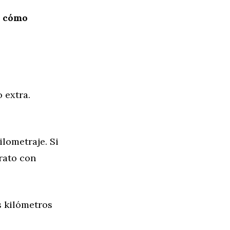
y cómo
 extra.
ilometraje. Si
trato con
s kilómetros