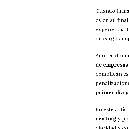
Cuando firma
es en su fina
experiencia t
de cargos imp
Aquí es don
de empresas 
complican es
penalizacion
primer día y
En este artí
renting
y po
claridad y co