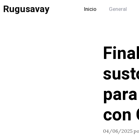
Saltar
Rugusavay
Inicio
General
al
contenido
Fina
sust
para
con 
04/06/2025
p