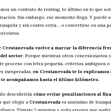
mos un contrato de renting, lo último en lo que so
lización. Sin embargo, ese momento llega. Y puede 
ranquila y sin costes extra… o convertirse en una pe
revistos.
de
Crestanevada vuelve a marcar la diferencia fren
del sector
. Porque mientras otros concesionarios 
te proceso con letra pequeña, criterios ambiguos o
es inesperadas,
en Crestanevada te lo explicamos 
 te acompañamos hasta el último kilómetro.
culo descubrirás
cómo evitar penalizaciones al fina
r qué elegir a
Crestanevada
es sinónimo de tranqui
nfianza. Tómate 5 minutos y evita errores que podrí