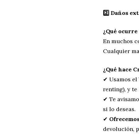
2️
⃣ Daños ex
¿Qué ocurre 
En muchos co
Cualquier ma
¿Qué hace C
✔ Usamos el
renting), y te
✔ Te avisamo
si lo deseas.
✔
Ofrecemos 
devolución, p