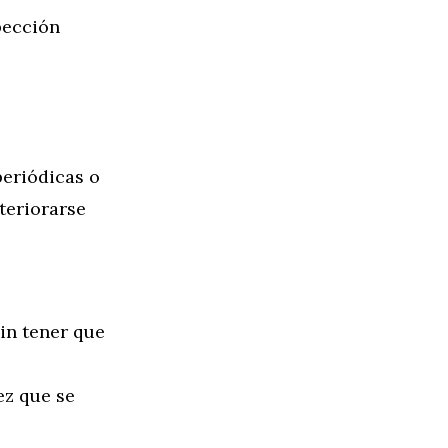
pección
periódicas o
teriorarse
sin tener que
z que se