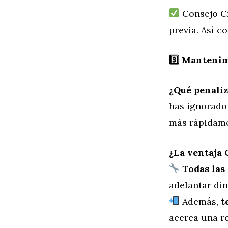
Consejo Cr
previa. Así c
3️
⃣ Mantenim
¿Qué penaliz
has ignorado
más rápidame
¿La ventaja
Todas las
adelantar din
Además,
t
acerca una re