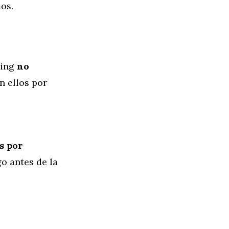
os.
ting
no
on ellos por
s por
go antes de la