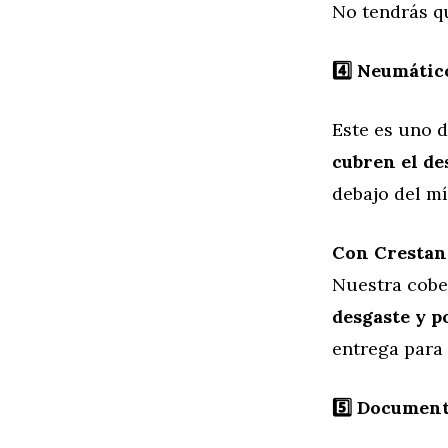
No tendrás q
4️
⃣ Neumátic
Este es uno 
cubren el de
debajo del mí
Con Crestane
Nuestra cobe
desgaste y p
entrega para
5️
⃣ Document