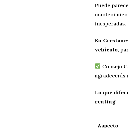
Puede parecer
mantenimient
inesperadas.
En Crestanev
vehículo
, p
Consejo Cr
agradecerás 
Lo que difer
renting
Aspecto