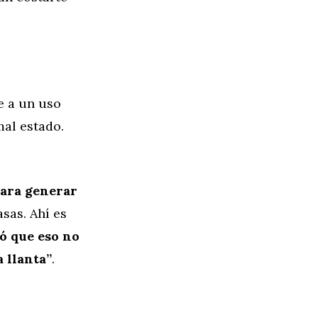
e a un uso
mal estado.
para generar
sas. Ahí es
ó que eso no
 llanta”
.