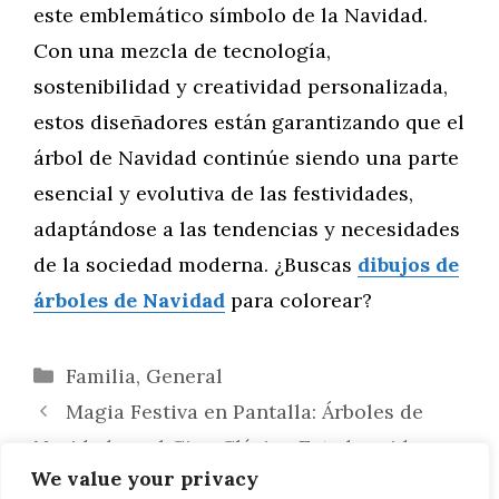
este emblemático símbolo de la Navidad.
Con una mezcla de tecnología,
sostenibilidad y creatividad personalizada,
estos diseñadores están garantizando que el
árbol de Navidad continúe siendo una parte
esencial y evolutiva de las festividades,
adaptándose a las tendencias y necesidades
de la sociedad moderna. ¿Buscas
dibujos de
árboles de Navidad
para colorear?
Categorías
Familia
,
General
Magia Festiva en Pantalla: Árboles de
Navidad en el Cine Clásico Estadounidense
We value your privacy
Espectáculo Festivo: Árboles de Navidad