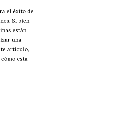
a el éxito de
nes. Si bien
linas están
tizar una
te artículo,
y cómo esta