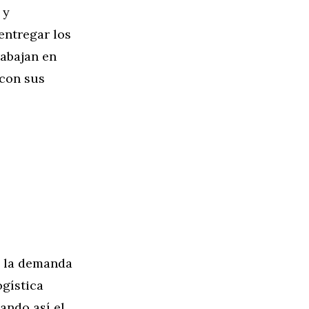
 y
 entregar los
rabajan en
 con sus
e la demanda
ogística
ando así el