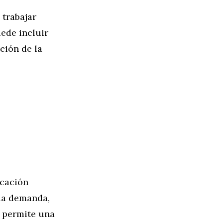
trabajar
uede incluir
ción de la
icación
la demanda,
n permite una