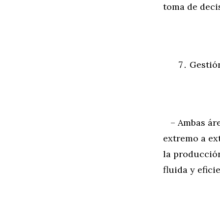
toma de decis
Gestió
– Ambas área
extremo a ext
la producció
fluida y efici