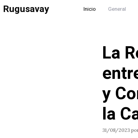
Saltar
Rugusavay
Inicio
General
al
contenido
La R
entr
y Co
la C
31/08/2023
po