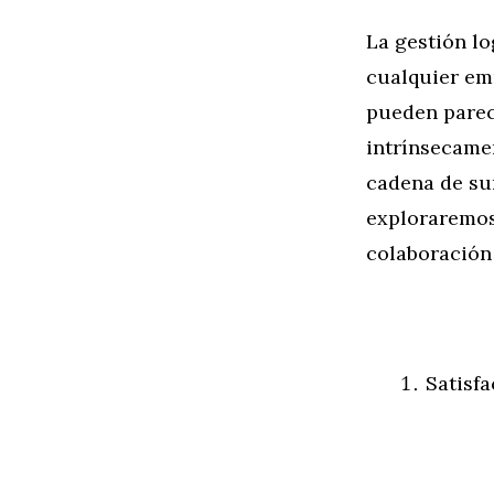
La gestión lo
cualquier emp
pueden parece
intrínsecame
cadena de sum
exploraremos 
colaboración 
Satisfa