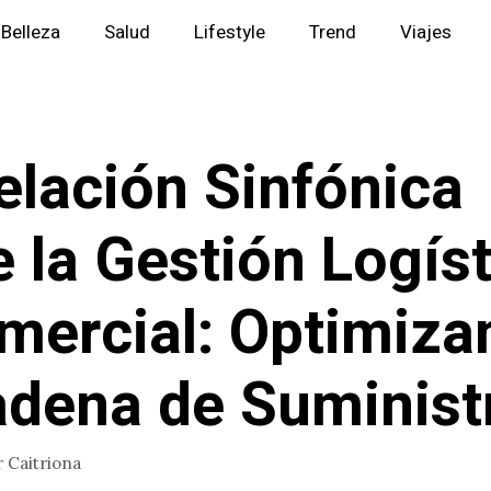
Belleza
Salud
Lifestyle
Trend
Viajes
elación Sinfónica
e la Gestión Logís
mercial: Optimiza
adena de Suminist
r
Caitriona