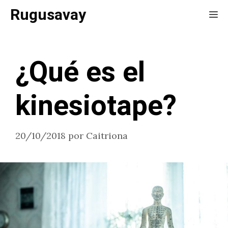
Saltar
Rugusavay
Me
al
contenido
¿Qué es el
kinesiotape?
20/10/2018
por
Caitriona