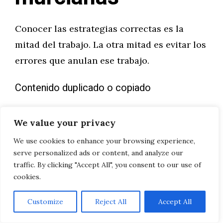
Conocer las estrategias correctas es la
mitad del trabajo. La otra mitad es evitar los
errores que anulan ese trabajo.
Contenido duplicado o copiado
Copiar textos de la competencia o usar
We value your privacy
descripciones de producto idénticas a las
We use cookies to enhance your browsing experience,
del fabricante es uno de los errores más
serve personalized ads or content, and analyze our
dañinos para el posicionamiento. Google
traffic. By clicking "Accept All", you consent to our use of
detecta el contenido duplicado y, en el
cookies.
mejor de los casos, ignora la versión
Customize
Reject All
Accept All
copiada; en el peor, la penaliza.