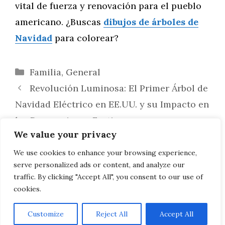
vital de fuerza y renovación para el pueblo
americano. ¿Buscas
dibujos de árboles de
Navidad
para colorear?
Categorías
Familia
,
General
Revolución Luminosa: El Primer Árbol de
Navidad Eléctrico en EE.UU. y su Impacto en
las Decoraciones Festivas
We value your privacy
Un Símbolo de Unidad: La Tradición del
Árbol de Navidad en el Capitolio de los
We use cookies to enhance your browsing experience,
serve personalized ads or content, and analyze our
Estados Unidos
traffic. By clicking "Accept All", you consent to our use of
cookies.
Customize
Reject All
Accept All
AVISO LEGAL, POLITICA DE PRIVACIDAD, COOKIES