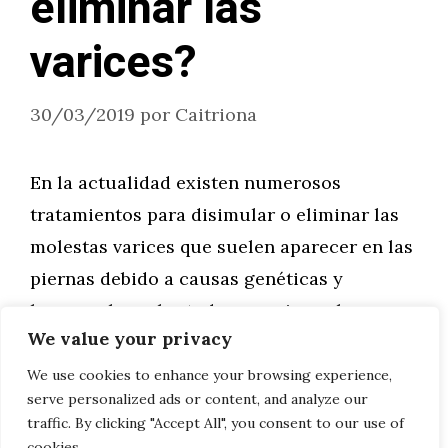
eliminar las
varices?
30/03/2019
por
Caitriona
En la actualidad existen numerosos
tratamientos para disimular o eliminar las
molestas varices que suelen aparecer en las
piernas debido a causas genéticas y
hormonales sobretodo en mujeres, los
We value your privacy
embarazos, obesidad, estar de pie o sentado
por mucho tiempo y vestir o usar calzado
We use cookies to enhance your browsing experience,
serve personalized ads or content, and analyze our
muy ajustado.
traffic. By clicking "Accept All", you consent to our use of
cookies.