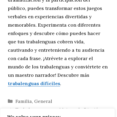
público, puedes transformar estos juegos
verbales en experiencias divertidas y
memorables. Experimenta con diferentes
enfoques y descubre cómo puedes hacer
que tus trabalenguas cobren vida,
cautivando y entreteniendo a tu audiencia
con cada frase. ¡Atrévete a explorar el
mundo de los trabalenguas y conviértete en
un maestro narrador! Descubre más
trabalenguas difíciles
.
Categorías
Familia
,
General
Trabalenguas para Mejorar la Dicción y
We value your privacy