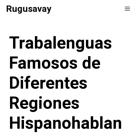
Saltar
Rugusavay
Me
al
contenido
Trabalenguas
Famosos de
Diferentes
Regiones
Hispanohablan